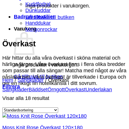
Kuddfodral
Inga produkter i varukorgen.
Dunkuddar
Badrumstextilier
Gå tillbaka till butiken
Handdukar
Varukorg
Morgonrockar
Överkast
Här hittar du alla våra överkast i sköna material och
härliga färger. Våra överkast finns i flera olika bredder
Inga produkter i varukorgen.
som passar till alla sängar! Matcha med något av våra
Gå tillbaka till butiken
påslakanset. Våra överkast är tillverkade i Europa och
Hem
/
Sängkläder
/
Överkast
ger en riktigt fin hotellkänsla i ditt sovrum.
Filtrera
Sängkläder
Bäddset
Örngott
Överkast
Underlakan
Visar alla 18 resultat
Moss Knit Rose Överkast 120×180