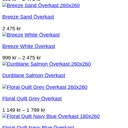
999 kr
till
Breeze Sand Överkast
2
475 kr
2 475
kr
Breeze White Överkast
Prisintervall:
999
kr
–
2 475
kr
999 kr
till
Dunblane Salmon Överkast
2
475 kr
Floral Quilt Grey Överkast
Prisintervall:
1 149
kr
–
1 799
kr
1
149 kr
Floral Quilt Navy Blue Överkast