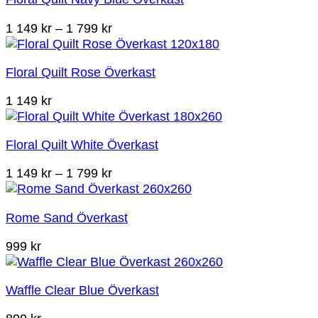
till
1
Prisintervall:
1 149
kr
–
1 799
kr
799 kr
1
149 kr
Floral Quilt Rose Överkast
till
1
1 149
kr
799 kr
Floral Quilt White Överkast
Prisintervall:
1 149
kr
–
1 799
kr
1
149 kr
Rome Sand Överkast
till
1
999
kr
799 kr
Waffle Clear Blue Överkast