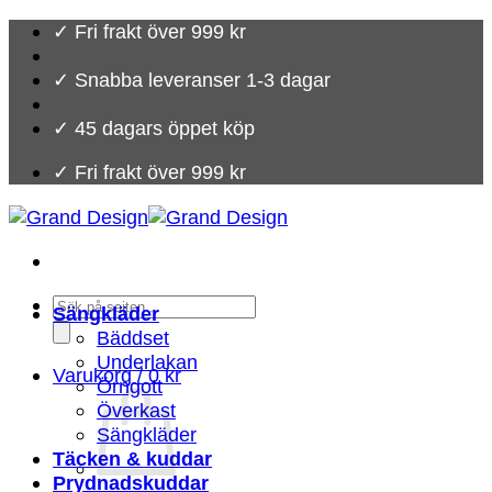
Skip
✓ Fri frakt över 999 kr
to
content
✓ Snabba leveranser 1-3 dagar
✓ 45 dagars öppet köp
✓ Fri frakt över 999 kr
Products
Sängkläder
search
Bäddset
Underlakan
Varukorg /
0
kr
Örngott
Överkast
Sängkläder
Täcken & kuddar
Prydnadskuddar