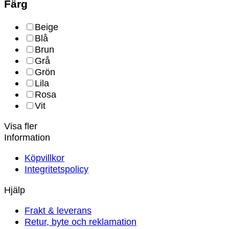
Färg
Beige
Blå
Brun
Grå
Grön
Lila
Rosa
Vit
Visa fler
Information
Köpvillkor
Integritetspolicy
Hjälp
Frakt & leverans
Retur, byte och reklamation