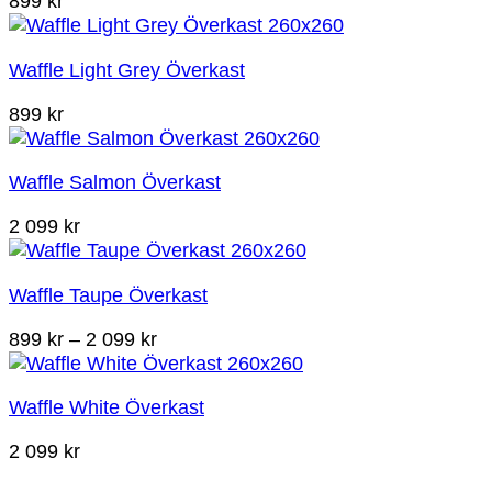
899
kr
Waffle Light Grey Överkast
899
kr
Waffle Salmon Överkast
2 099
kr
Waffle Taupe Överkast
Prisintervall:
899
kr
–
2 099
kr
899 kr
till
Waffle White Överkast
2
099 kr
2 099
kr