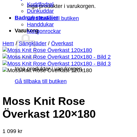
Kuddfodral
Inga produkter i varukorgen.
Dunkuddar
Badrumstextilier
Gå tillbaka till butiken
Handdukar
Varukorg
Morgonrockar
Hem
/
Sängkläder
/
Överkast
Inga produkter i varukorgen.
Gå tillbaka till butiken
Moss Knit Rose
Överkast 120×180
1 099
kr