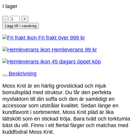
I lager
Moss
Knit
Lägg till i varukorg
Rose
Fri frakt över 999 kr
Överkast
120x180
Hemleverans 99 kr
mängd
45 dagars öppet köp
Beskrivning
Moss Knit är en härlig grovstickad och mjuk
bomullspläd med struktur. Du får den perfekta
mysfaktorn till din soffa och den är samtidigt en
accessoar som utstrålar kvalitet. Sedan länge en
kundfavorit i sortimentet. Moss Knit pläd är lika
lättskött som en stickad tröja. Bara tvätt och torktumla
bäst du vill. Finns i ett flertal färger och matchas med
kuddfodral Moss Knit.