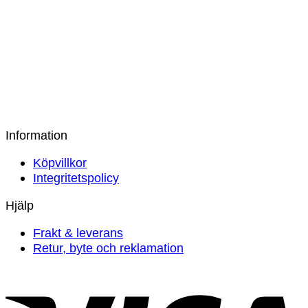
Dunblane Salmon Överkast
Rome Sand Överkast
999
kr
Information
Köpvillkor
Integritetspolicy
Hjälp
Frakt & leverans
Retur, byte och reklamation
V