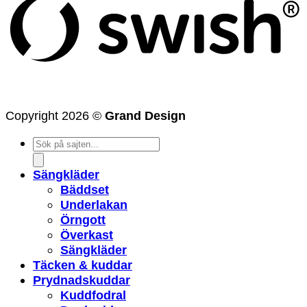
Copyright 2026 ©
Grand Design
Products
search
Sängkläder
Bäddset
Underlakan
Örngott
Överkast
Sängkläder
Täcken & kuddar
Prydnadskuddar
Kuddfodral