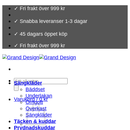
Skip
✓ Fri frakt över 999 kr
to
content
✓ Snabba leveranser 1-3 dagar
✓ 45 dagars öppet köp
✓ Fri frakt över 999 kr
Products
Sängkläder
search
Bäddset
Underlakan
Varukorg /
0
kr
Örngott
Överkast
Sängkläder
Täcken & kuddar
Prydnadskuddar