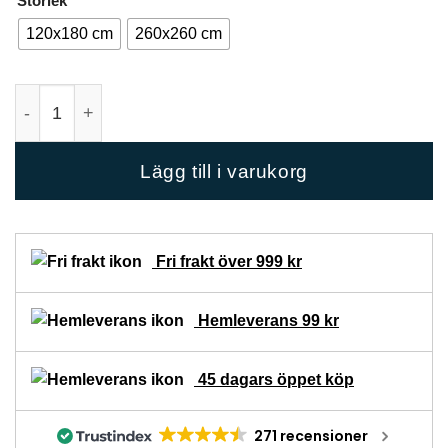
Storlek
till
120x180 cm
260x260 cm
2
475 kr
Breeze White Överkast mängd
Lägg till i varukorg
Fri frakt över 999 kr
Hemleverans 99 kr
45 dagars öppet köp
271 recensioner