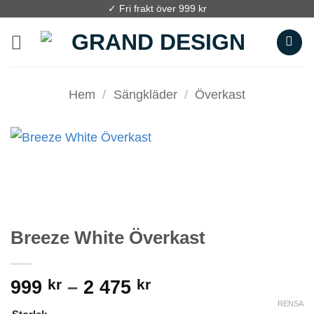
Skip
✓ Fri frakt över 999 kr
to
content
Hem
/
Sängkläder
/
Överkast
Breeze White Överkast
Prisintervall:
999
kr
–
2 475
kr
999 kr
RENSA