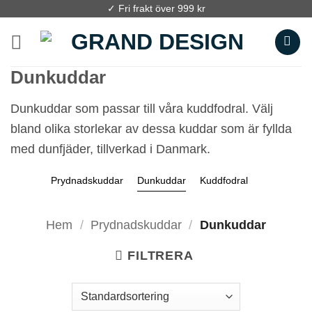
Skip
✓ Fri frakt över 999 kr
to
content
Dunkuddar
Dunkuddar som passar till våra kuddfodral. Välj
bland olika storlekar av dessa kuddar som är fyllda
med dunfjäder, tillverkad i Danmark.
Prydnadskuddar
Dunkuddar
Kuddfodral
Hem
/
Prydnadskuddar
/
Dunkuddar
FILTRERA