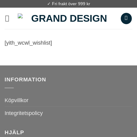
Skip
✓ Fri frakt över 999 kr
to
content
[yith_wcwl_wishlist]
INFORMATION
Köpvillkor
Integritetspolicy
HJÄLP