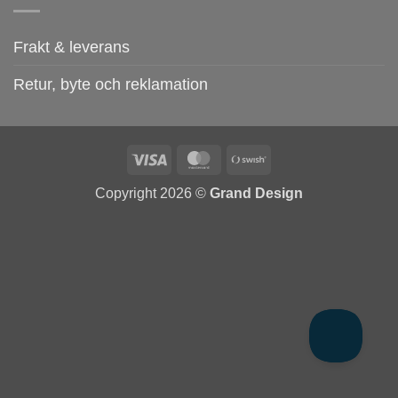
Frakt & leverans
Retur, byte och reklamation
Visa
MasterCard
Swish
(SE)
Copyright 2026 ©
Grand Design