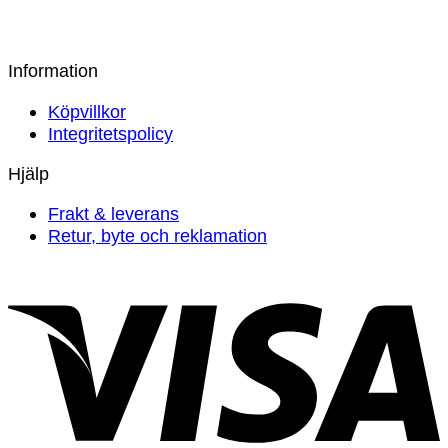
Frottéhandduk Rosa
Prisintervall:
139
kr
–
749
kr
139 kr
Information
till
Köpvillkor
749 kr
Integritetspolicy
Hjälp
Frakt & leverans
Retur, byte och reklamation
V