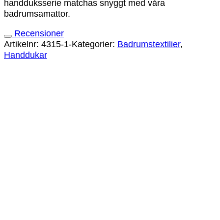
handduksserie matchas snyggt med våra
badrumsamattor.
Recensioner
Artikelnr:
4315-1-
Kategorier:
Badrumstextilier
,
Handdukar
Frottéhandduk Denim
749
kr
Frottéhandduk Sand
749
kr