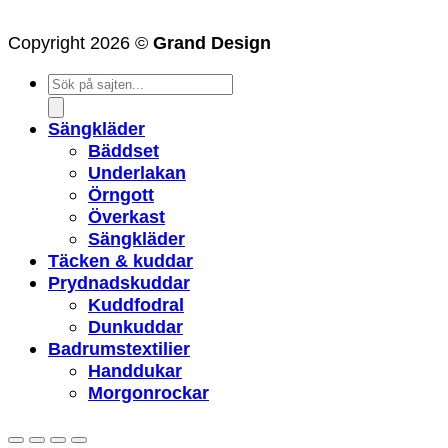
Copyright 2026 ©
Grand Design
Products
search
Sängkläder
Bäddset
Underlakan
Örngott
Överkast
Sängkläder
Täcken & kuddar
Prydnadskuddar
Kuddfodral
Dunkuddar
Badrumstextilier
Handdukar
Morgonrockar