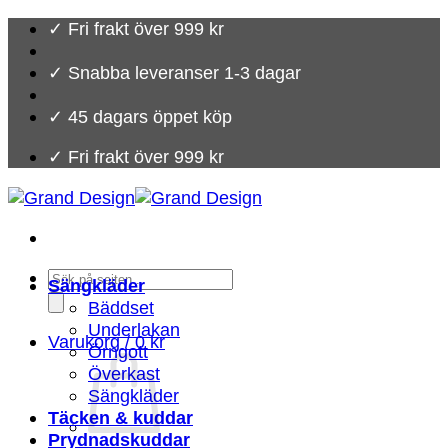
Skip
✓ Fri frakt över 999 kr
to
content
✓ Snabba leveranser 1-3 dagar
✓ 45 dagars öppet köp
✓ Fri frakt över 999 kr
Products
Sängkläder
search
Bäddset
Underlakan
Varukorg /
0
kr
Örngott
Överkast
Sängkläder
Täcken & kuddar
Prydnadskuddar