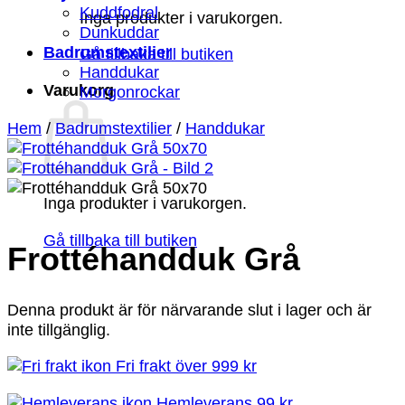
Kuddfodral
Inga produkter i varukorgen.
Dunkuddar
Badrumstextilier
Gå tillbaka till butiken
Handdukar
Varukorg
Morgonrockar
Hem
/
Badrumstextilier
/
Handdukar
Inga produkter i varukorgen.
Gå tillbaka till butiken
Frottéhandduk Grå
Denna produkt är för närvarande slut i lager och är
inte tillgänglig.
Fri frakt över 999 kr
Hemleverans 99 kr