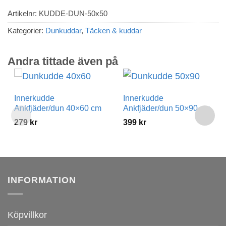
Artikelnr:
KUDDE-DUN-50x50
Kategorier:
Dunkuddar
,
Täcken & kuddar
Andra tittade även på
Innerkudde
Innerkudde
Ankfjäder/dun 40×60 cm
Ankfjäder/dun 50×90 cm
279
kr
399
kr
INFORMATION
Köpvillkor