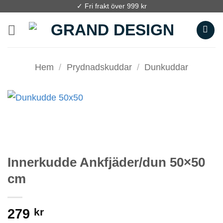
Skip
✓ Fri frakt över 999 kr
to
content
Hem
/
Prydnadskuddar
/
Dunkuddar
Innerkudde Ankfjäder/dun 50×50
cm
279
kr