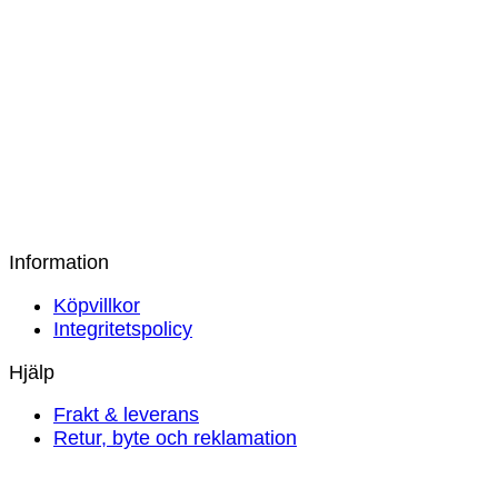
Stockholm Silver/White Bäddset 150×210
1 625
kr
Stockholm Silver/White Bäddset Dubbel 230×220
2 479
kr
Information
Köpvillkor
Integritetspolicy
Hjälp
Frakt & leverans
Retur, byte och reklamation