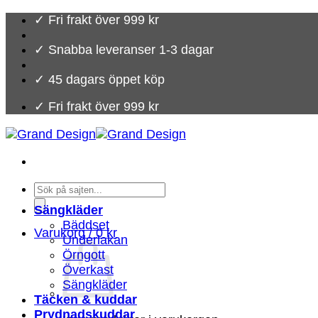
Skip
✓ Fri frakt över 999 kr
to
content
✓ Snabba leveranser 1-3 dagar
✓ 45 dagars öppet köp
✓ Fri frakt över 999 kr
Products
search
Sängkläder
Bäddset
Varukorg /
0
kr
Underlakan
Örngott
Överkast
Sängkläder
Täcken & kuddar
Prydnadskuddar