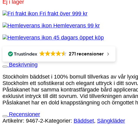
Ej i lager
Fri frakt över 999 kr
Hemleverans 99 kr
45 dagars öppet köp
271 recensioner
Beskrivning
Stockholm bäddset i 100% bomull tillverkas av vår lyxig
Stockholm ett sofistikerat och elegant uttryck i ditt sov
Påslakanet har samma kontrastfärgade bård applicerad hori
exklusivt intryck till ditt sovrum. Vid tillverkningen a
Påslakanet har en dold knappstängning och örngottet 
Recensioner
Artikelnr:
9467-2-
Kategorier:
Bäddset
,
Sängkläder