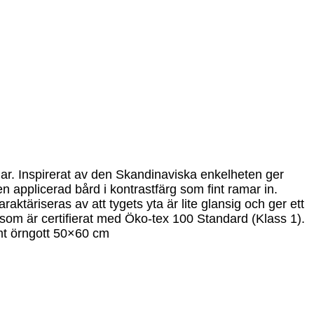
dar. Inspirerat av den Skandinaviska enkelheten ger
en applicerad bård i kontrastfärg som fint ramar in.
aktäriseras av att tygets yta är lite glansig och ger ett
t som är certifierat med Öko-tex 100 Standard (Klass 1).
mt örngott 50×60 cm