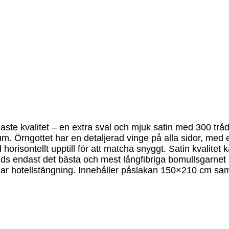
aste kvalitet – en extra sval och mjuk satin med 300 trå
rum. Örngottet har en detaljerad vinge på alla sidor, med 
sontellt upptill för att matcha snyggt. Satin kvalitet kar
nvänds endast det bästa och mest långfibriga bomullsgarne
har hotellstängning. Innehåller påslakan 150×210 cm sa