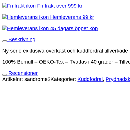
Fri frakt över 999 kr
mängd
Hemleverans 99 kr
45 dagars öppet köp
Beskrivning
Ny serie exklusiva överkast och kuddfordral tillverkade 
100% Bomull – OEKO-Tex – Tvättas i 40 grader – Tillver
Recensioner
Artikelnr:
sandrome2
Kategorier:
Kuddfodral
,
Prydnads
Rome Navy Blue Kuddfodral
495
kr