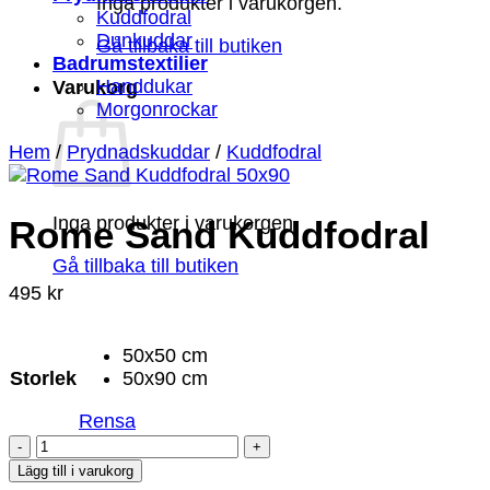
Inga produkter i varukorgen.
Kuddfodral
Dunkuddar
Gå tillbaka till butiken
Badrumstextilier
Handdukar
Varukorg
Morgonrockar
Hem
/
Prydnadskuddar
/
Kuddfodral
Inga produkter i varukorgen.
Rome Sand Kuddfodral
Gå tillbaka till butiken
495
kr
50x50 cm
Storlek
50x90 cm
Rensa
Rome
Sand
Lägg till i varukorg
Kuddfodral