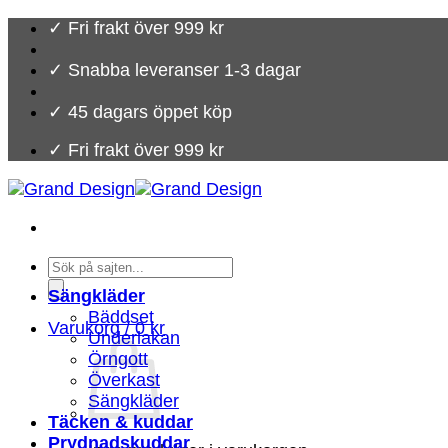
Skip
✓ Fri frakt över 999 kr
to
content
✓ Snabba leveranser 1-3 dagar
✓ 45 dagars öppet köp
✓ Fri frakt över 999 kr
Products
search
Sängkläder
Bäddset
Varukorg /
0
kr
Underlakan
Örngott
Överkast
Sängkläder
Täcken & kuddar
Prydnadskuddar