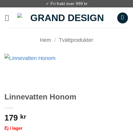
Skip
✓ Fri frakt över 999 kr
to
content
Hem
/
Tvättprodukter
Linnevatten Honom
179
kr
Ej i lager